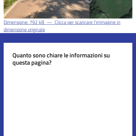
Dimensione: 792 kB
—
Clicca per scaricare l'immagine in
Servizi
dimensione originale
on-
line
Tutti
Quanto sono chiare le informazioni su
gli
questa pagina?
argomenti
Valuta da 1 a 5 stelle
Seguici
su