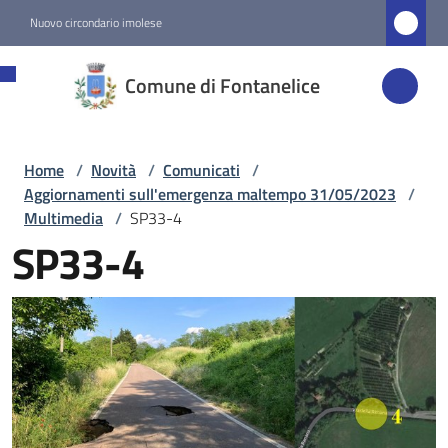
Vai al contenuto
Vai alla navigazione
Vai al footer
Nuovo circondario imolese
Comune di
Comune di Fontanelice
Fontanelice
Home
/
Novità
/
Comunicati
/
Amministrazione
Aggiornamenti sull'emergenza maltempo 31/05/2023
/
Multimedia
/
SP33-4
Novità
SP33-4
Menu selezionato
Servizi
Vivere
Fontanelice