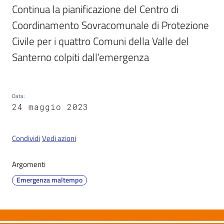
Continua la pianificazione del Centro di 
Coordinamento Sovracomunale di Protezione 
Servizi
Civile per i quattro Comuni della Valle del 
on-
Santerno colpiti dall’emergenza 
line
Tutti
Data
:
gli
24 maggio 2023
argomenti
Condividi
Vedi azioni
Seguici
Argomenti
su
Emergenza maltempo