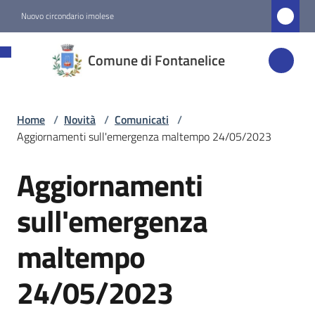
Vai al contenuto
Vai alla navigazione
Vai al footer
Nuovo circondario imolese
Comune di
Comune di Fontanelice
Fontanelice
Home
/
Novità
/
Comunicati
/
Amministrazione
Aggiornamenti sull'emergenza maltempo 24/05/2023
Novità
Aggiornamenti
Salta al contenuto
Menu selezionato
sull'emergenza
Servizi
maltempo
Vivere
Fontanelice
24/05/2023