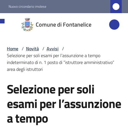
Vai al contenuto
Vai alla navigazione
Vai al footer
Nuovo circondario imolese
Comune di
Comune di Fontanelice
Fontanelice
Home
/
Novità
/
Avvisi
/
Amministrazione
Selezione per soli esami per l’assunzione a tempo
indeterminato di n. 1 posto di “istruttore amministrativo”
Novità
area degli istruttori
Menu selezionato
Selezione per soli
Salta al contenuto
Servizi
esami per l’assunzione
Vivere
a tempo
Fontanelice