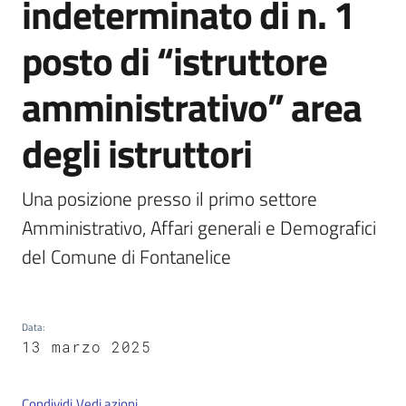
indeterminato di n. 1
posto di “istruttore
Servizi
on-
amministrativo” area
line
degli istruttori
Tutti
gli
Una posizione presso il primo settore 
argomenti
Amministrativo, Affari generali e Demografici 
del Comune di Fontanelice
Seguici
su
Data
:
13 marzo 2025
Condividi
Vedi azioni