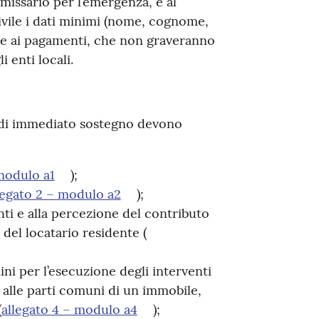
missario per l’emergenza, e al
vile i dati minimi (nome, cognome,
re ai pagamenti, che non graveranno
i enti locali.
 di immediato sostegno devono
 modulo a1
);
legato 2 – modulo a2
);
nti e alla percezione del contributo
 del locatario residente (
ni per l’esecuzione degli interventi
 alle parti comuni di un immobile,
(
allegato 4 – modulo a4
);