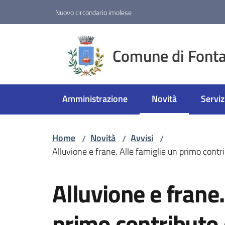
Vai al contenuto
Vai alla navigazione
Vai al footer
Nuovo circondario imolese
Comune di Fonta
Amministrazione
Novità
Serviz
Menu selezionato
Home
Novità
Avvisi
/
/
/
Alluvione e frane. Alle famiglie un primo cont
Salta al contenuto
Alluvione e frane.
primo contributo 