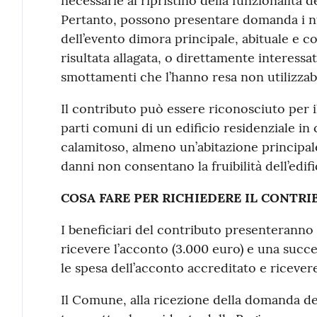
necessarie al ripristino della funzionalità d
Pertanto, possono presentare domanda i nuc
dell’evento dimora principale, abituale e co
risultata allagata, o direttamente interess
smottamenti che l’hanno resa non utilizzabi
Il contributo può essere riconosciuto per il
parti comuni di un edificio residenziale in 
calamitoso, almeno un’abitazione principale
danni non consentano la fruibilità dell’edifi
COSA FARE PER RICHIEDERE IL CONTR
I beneficiari del contributo presenteran
ricevere l’acconto (3.000 euro) e una succ
le spesa dell’acconto accreditato e ricevere
Il Comune, alla ricezione della domanda dei c