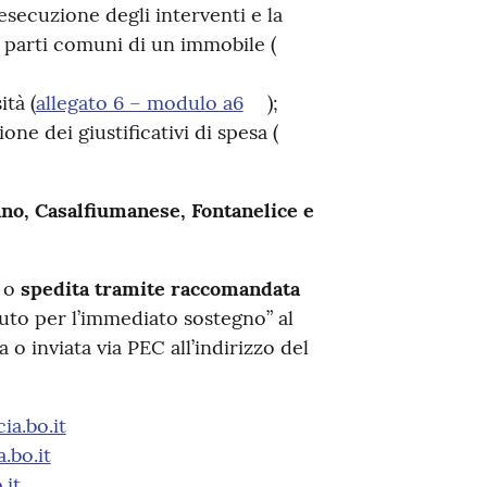
’esecuzione degli interventi e la
e parti comuni di un immobile (
ità (
allegato 6 – modulo a6
);
one dei giustificativi di spesa (
ano, Casalfiumanese, Fontanelice e
o
spedita tramite raccomandata
uto per l’immediato sostegno” al
o inviata via PEC all’indirizzo del
a.bo.it
.bo.it
.it