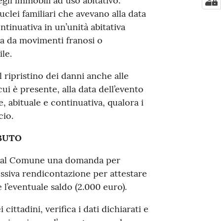
egli immobili ad uso abitativo.
lei familiari che avevano alla data
ntinuativa in un’unità abitativa
ata da movimenti franosi o
le.
 ripristino dei danni anche alle
cui è presente, alla data dell’evento
, abituale e continuativa, qualora i
cio.
IBUTO
no al Comune una domanda per
essiva rendicontazione per attestare
 l’eventuale saldo (2.000 euro).
ittadini, verifica i dati dichiarati e