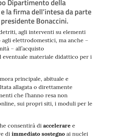
po Dipartimento della
e la firma dell’intesa da parte
 presidente Bonaccini.
etriti, agli interventi su elementi
to agli elettrodomestici, ma anche –
ità – all’acquisto
ed eventuale materiale didattico per i
imora principale, abituale e
ultata allagata o direttamente
menti che l’hanno resa non
line, sui propri siti, i moduli per le
he consentirà di
accelerare
e
re di
immediato sostegno
ai nuclei