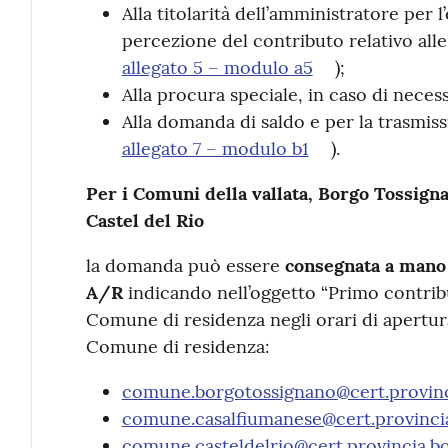
Alla titolarità dell’amministratore per l
percezione del contributo relativo all
allegato 5 – modulo a5
);
Alla procura speciale, in caso di necess
Alla domanda di saldo e per la trasmissi
allegato 7 – modulo b1
).
Per i Comuni della vallata, Borgo Tossign
Castel del Rio
la domanda può essere
consegnata a mano
A/R
indicando nell’oggetto “Primo contrib
Comune di residenza negli orari di apertura 
Comune di residenza:
comune.borgotossignano@cert.provinci
comune.casalfiumanese@cert.provincia
comune.casteldelrio@cert.provincia.bo