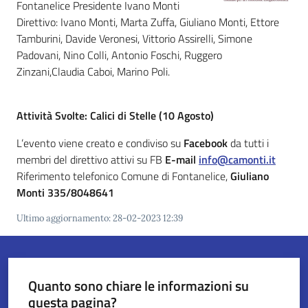
Fontanelice Presidente Ivano Monti
Direttivo: Ivano Monti, Marta Zuffa, Giuliano Monti, Ettore
Servizi
Tamburini, Davide Veronesi, Vittorio Assirelli, Simone
on-
Padovani, Nino Colli, Antonio Foschi, Ruggero
line
Zinzani,Claudia Caboi, Marino Poli.
Tutti
Attività Svolte: Calici di Stelle (10 Agosto)
gli
argomenti
L’evento viene creato e condiviso su
Facebook
da tutti i
Menu selezionato
membri del direttivo attivi su FB
E-mail
info@camonti.it
Riferimento telefonico Comune di Fontanelice,
Giuliano
Monti 335/8048641
Seguici
Ultimo aggiornamento
:
28-02-2023 12:39
su
Quanto sono chiare le informazioni su
questa pagina?