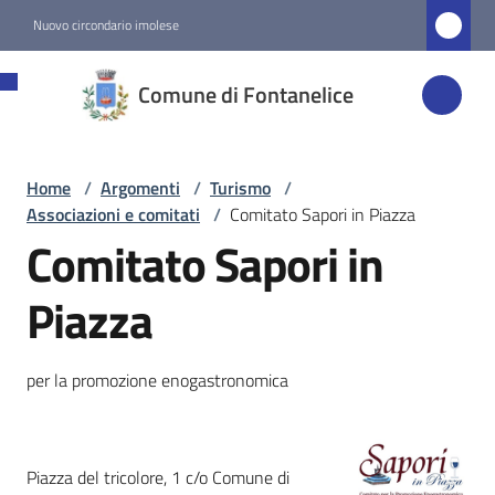
Vai al contenuto
Vai alla navigazione
Vai al footer
Nuovo circondario imolese
Comune di
Comune di Fontanelice
Fontanelice
Home
/
Argomenti
/
Turismo
/
Amministrazione
Associazioni e comitati
/
Comitato Sapori in Piazza
Comitato Sapori in
Novità
Piazza
Servizi
per la promozione enogastronomica
Vivere
Fontanelice
Piazza del tricolore, 1 c/o Comune di