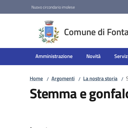
Vai al contenuto
Vai alla navigazione
Vai al footer
Nuovo circondario imolese
Comune di Fonta
Amministrazione
Novità
Serviz
Home
Argomenti
La nostra storia
/
/
/
Stemma e gonfal