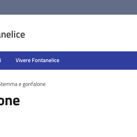
nelice
i
Vivere Fontanelice
Stemma e gonfalone
one