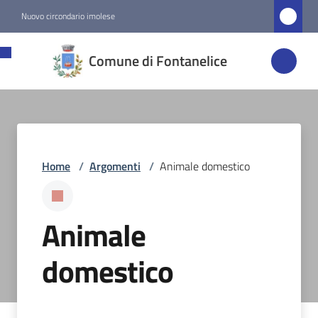
Vai al contenuto
Vai alla navigazione
Vai al footer
Nuovo circondario imolese
Comune di
Comune di Fontanelice
Fontanelice
Amministrazione
Home
/
Argomenti
/
Animale domestico
Novità
Servizi
Animale
Vivere
domestico
Fontanelice