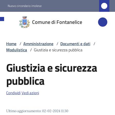
Vai al contenuto
Vai alla navigazione
Vai al footer
Nuovo circondario imolese
Comune di
Comune di Fontanelice
Fontanelice
Home
/
Amministrazione
/
Documenti e dati
/
Amministrazione
Modulistica
/
Giustizia e sicurezza pubblica
Menu selezionato
Giustizia e sicurezza
Novità
pubblica
Servizi
Condividi
Vedi azioni
Vivere
Fontanelice
Ultimo aggiornamento
:
02-02-2024 11:30