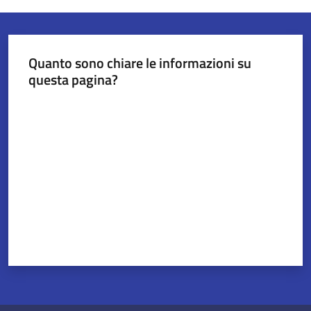
Servizi
Quanto sono chiare le informazioni su
on-
questa pagina?
line
Valuta da 1 a 5 stelle
Tutti
gli
argomenti
Seguici
su