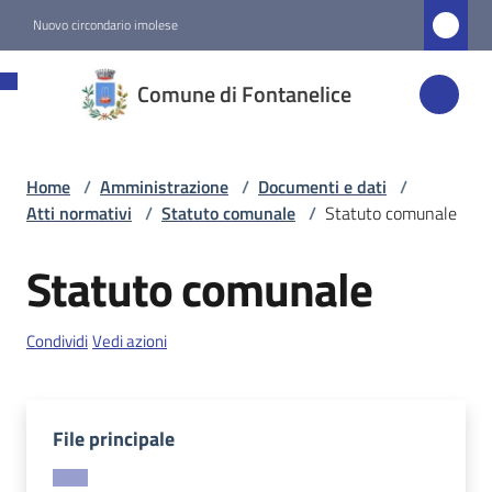
Vai al contenuto
Vai alla navigazione
Vai al footer
Nuovo circondario imolese
Comune di
Comune di Fontanelice
Fontanelice
Home
/
Amministrazione
/
Documenti e dati
/
Amministrazione
Atti normativi
/
Statuto comunale
/
Statuto comunale
Menu selezionato
Statuto comunale
Novità
Condividi
Vedi azioni
Servizi
Vivere
Fontanelice
File principale