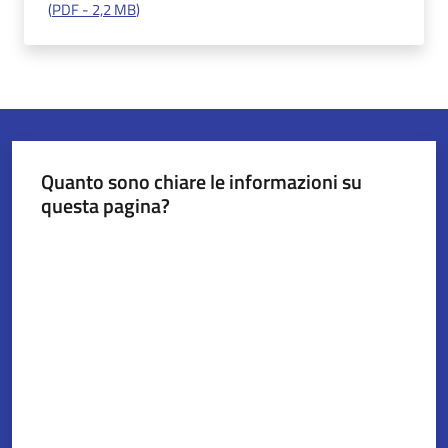
(
PDF
-
2,2 MB
)
Servizi
on-
line
Tutti
Quanto sono chiare le informazioni su
gli
questa pagina?
argomenti
Valuta da 1 a 5 stelle
Seguici
su