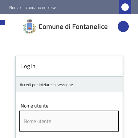
Vai al contenuto
Vai alla navigazione
Vai al footer
Nuovo circondario imolese
Comune di
Comune di Fontanelice
Fontanelice
Amministrazione
Log In
Novità
Accedi per iniziare la sessione
Servizi
Nome utente
Vivere
Fontanelice