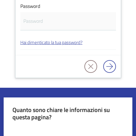
Password
Servizi
on-
line
Hai dimenticato la tua password?
Tutti
gli
argomenti
Seguici
su
Quanto sono chiare le informazioni su
questa pagina?
Valuta da 1 a 5 stelle