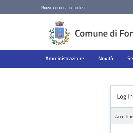
Vai al contenuto
Vai alla navigazione
Vai al footer
Nuovo circondario imolese
Comune di Fon
Amministrazione
Novità
Se
Log In
Accedi pe