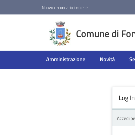
Vai al contenuto
Vai alla navigazione
Vai al footer
Nuovo circondario imolese
Comune di Fon
Amministrazione
Novità
Se
Log In
Accedi pe