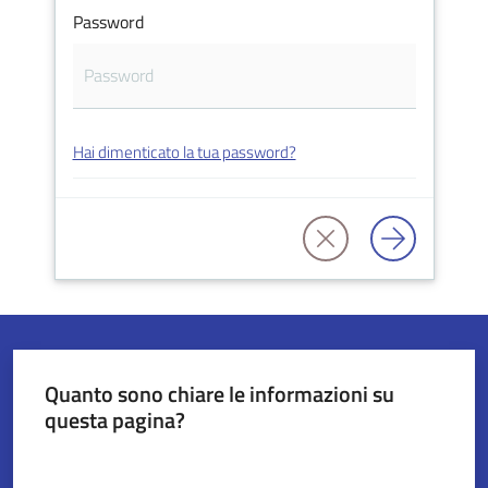
Password
Servizi
on-
line
Hai dimenticato la tua password?
Tutti
gli
argomenti
Seguici
su
Quanto sono chiare le informazioni su
questa pagina?
Valuta da 1 a 5 stelle