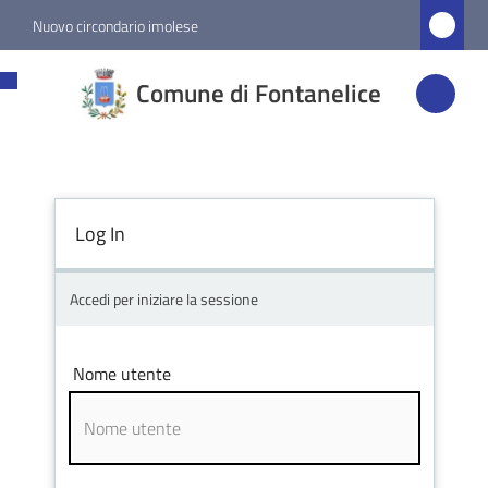
Vai al contenuto
Vai alla navigazione
Vai al footer
Nuovo circondario imolese
Comune di
Comune di Fontanelice
Fontanelice
Amministrazione
Log In
Novità
Accedi per iniziare la sessione
Servizi
Nome utente
Vivere
Fontanelice