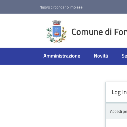
Vai al contenuto
Vai alla navigazione
Vai al footer
Nuovo circondario imolese
Comune di Fon
Amministrazione
Novità
Se
Log In
Accedi pe