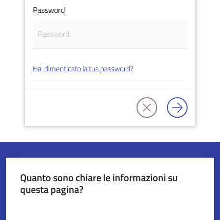
Password
Servizi
on-
line
Hai dimenticato la tua password?
Tutti
gli
argomenti
Seguici
su
Quanto sono chiare le informazioni su
questa pagina?
Valuta da 1 a 5 stelle