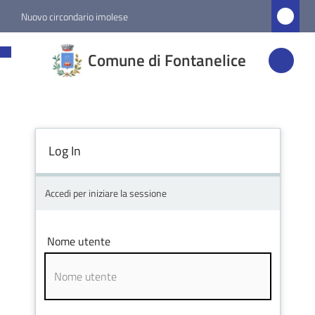
Vai al contenuto
Vai alla navigazione
Vai al footer
Nuovo circondario imolese
Comune di
Comune di Fontanelice
Fontanelice
Amministrazione
Log In
Novità
Accedi per iniziare la sessione
Servizi
Nome utente
Vivere
Fontanelice