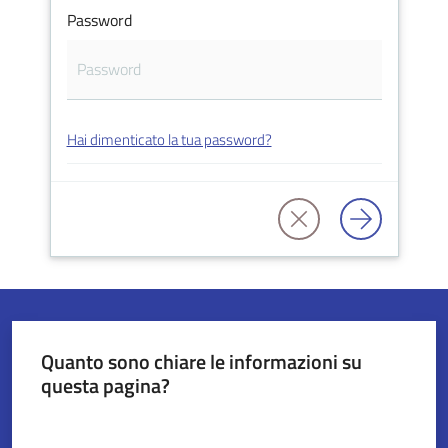
Password
Servizi
on-
line
Hai dimenticato la tua password?
Tutti
gli
argomenti
Seguici
su
Quanto sono chiare le informazioni su
questa pagina?
Valuta da 1 a 5 stelle