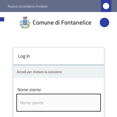
Vai al contenuto
Vai alla navigazione
Vai al footer
Nuovo circondario imolese
Comune di
Comune di Fontanelice
Fontanelice
Amministrazione
Log In
Novità
Accedi per iniziare la sessione
Servizi
Nome utente
Vivere
Fontanelice