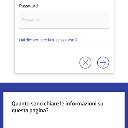
Password
Servizi
on-
line
Hai dimenticato la tua password?
Tutti
gli
argomenti
Seguici
su
Quanto sono chiare le informazioni su
questa pagina?
Valuta da 1 a 5 stelle