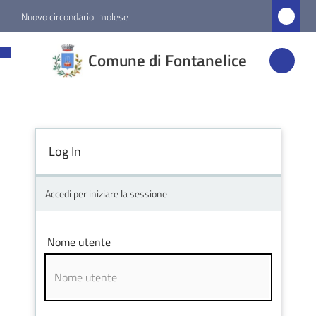
Vai al contenuto
Vai alla navigazione
Vai al footer
Nuovo circondario imolese
Comune di
Comune di Fontanelice
Fontanelice
Amministrazione
Log In
Novità
Accedi per iniziare la sessione
Servizi
Nome utente
Vivere
Fontanelice