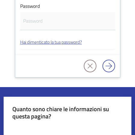
Password
Servizi
on-
line
Hai dimenticato la tua password?
Tutti
gli
argomenti
Seguici
su
Quanto sono chiare le informazioni su
questa pagina?
Valuta da 1 a 5 stelle