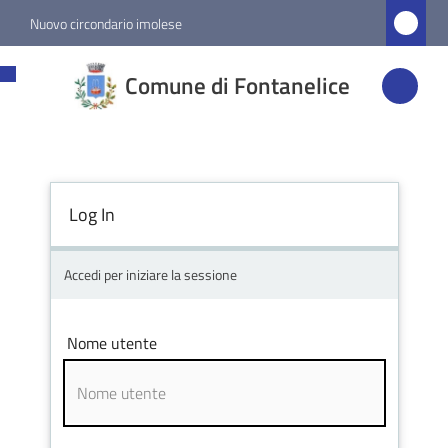
Vai al contenuto
Vai alla navigazione
Vai al footer
Nuovo circondario imolese
Comune di
Comune di Fontanelice
Fontanelice
Amministrazione
Log In
Novità
Accedi per iniziare la sessione
Servizi
Nome utente
Vivere
Fontanelice