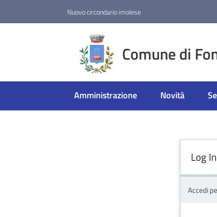
Vai al contenuto
Vai alla navigazione
Vai al footer
Nuovo circondario imolese
Comune di Fon
Amministrazione
Novità
Se
Log In
Accedi pe