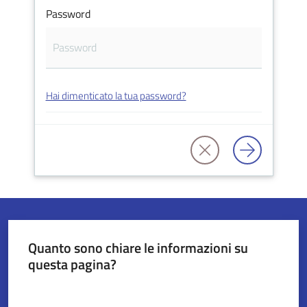
Password
Servizi
on-
line
Hai dimenticato la tua password?
Tutti
gli
argomenti
Seguici
su
Quanto sono chiare le informazioni su
questa pagina?
Valuta da 1 a 5 stelle