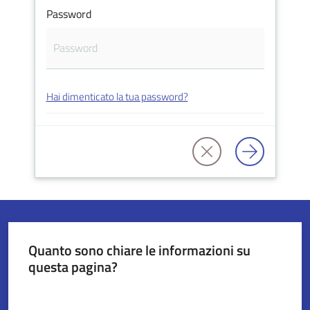
Password
Servizi
on-
line
Hai dimenticato la tua password?
Tutti
gli
argomenti
Seguici
su
Quanto sono chiare le informazioni su
questa pagina?
Valuta da 1 a 5 stelle