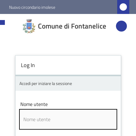
Vai al contenuto
Vai alla navigazione
Vai al footer
Nuovo circondario imolese
Comune di
Comune di Fontanelice
Fontanelice
Amministrazione
Log In
Novità
Accedi per iniziare la sessione
Servizi
Nome utente
Vivere
Fontanelice