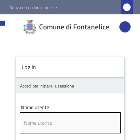
Vai al contenuto
Vai alla navigazione
Vai al footer
Nuovo circondario imolese
Comune di
Comune di Fontanelice
Fontanelice
Amministrazione
Log In
Novità
Accedi per iniziare la sessione
Servizi
Nome utente
Vivere
Fontanelice