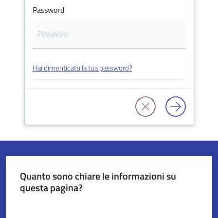
Password
Servizi
on-
line
Hai dimenticato la tua password?
Tutti
gli
argomenti
Seguici
su
Quanto sono chiare le informazioni su
questa pagina?
Valuta da 1 a 5 stelle