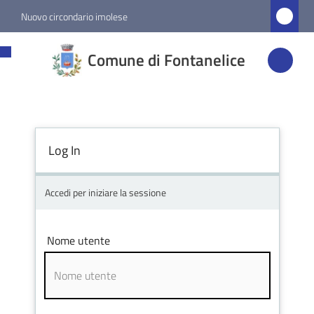
Vai al contenuto
Vai alla navigazione
Vai al footer
Nuovo circondario imolese
Comune di
Comune di Fontanelice
Fontanelice
Amministrazione
Log In
Novità
Accedi per iniziare la sessione
Servizi
Nome utente
Vivere
Fontanelice