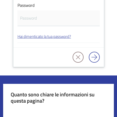
Password
Servizi
on-
line
Hai dimenticato la tua password?
Tutti
gli
argomenti
Seguici
su
Quanto sono chiare le informazioni su
questa pagina?
Valuta da 1 a 5 stelle