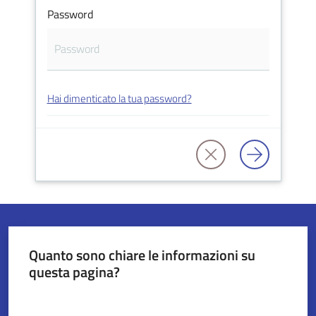
Password
Servizi
on-
line
Hai dimenticato la tua password?
Tutti
gli
argomenti
Seguici
su
Quanto sono chiare le informazioni su
questa pagina?
Valuta da 1 a 5 stelle