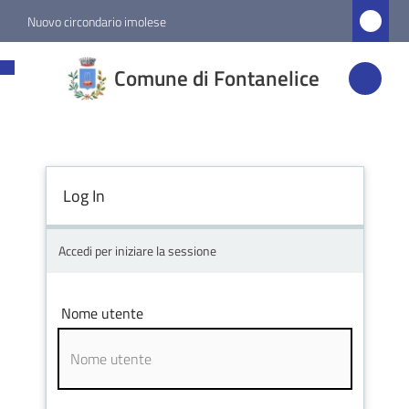
Vai al contenuto
Vai alla navigazione
Vai al footer
Nuovo circondario imolese
Comune di
Comune di Fontanelice
Fontanelice
Amministrazione
Log In
Novità
Accedi per iniziare la sessione
Servizi
Nome utente
Vivere
Fontanelice