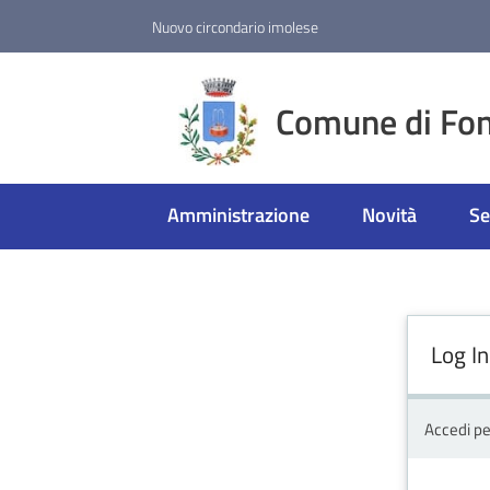
Vai al contenuto
Vai alla navigazione
Vai al footer
Nuovo circondario imolese
Comune di Fon
Amministrazione
Novità
Se
Log In
Accedi pe