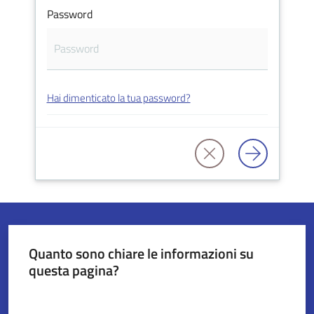
Password
Servizi
on-
line
Hai dimenticato la tua password?
Tutti
gli
argomenti
Seguici
su
Quanto sono chiare le informazioni su
questa pagina?
Valuta da 1 a 5 stelle