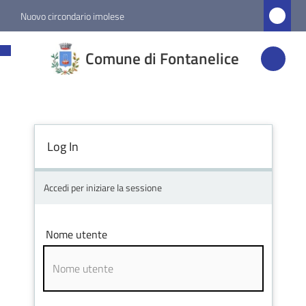
Vai al contenuto
Vai alla navigazione
Vai al footer
Nuovo circondario imolese
Comune di
Comune di Fontanelice
Fontanelice
Amministrazione
Log In
Novità
Accedi per iniziare la sessione
Servizi
Nome utente
Vivere
Fontanelice