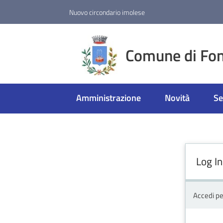
Vai al contenuto
Vai alla navigazione
Vai al footer
Nuovo circondario imolese
Comune di Fon
Amministrazione
Novità
Se
Log In
Accedi pe