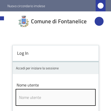
Vai al contenuto
Vai alla navigazione
Vai al footer
Nuovo circondario imolese
Comune di
Comune di Fontanelice
Fontanelice
Amministrazione
Log In
Novità
Accedi per iniziare la sessione
Servizi
Nome utente
Vivere
Fontanelice