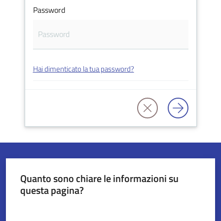
Password
Servizi
on-
line
Hai dimenticato la tua password?
Tutti
gli
argomenti
Seguici
su
Quanto sono chiare le informazioni su
questa pagina?
Valuta da 1 a 5 stelle