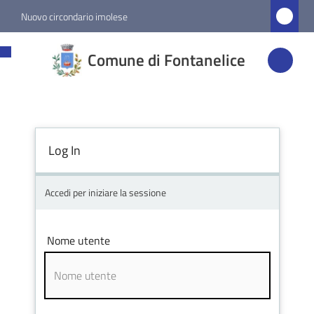
Vai al contenuto
Vai alla navigazione
Vai al footer
Nuovo circondario imolese
Comune di
Comune di Fontanelice
Fontanelice
Amministrazione
Log In
Novità
Accedi per iniziare la sessione
Servizi
Nome utente
Vivere
Fontanelice