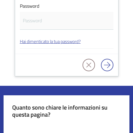
Password
Servizi
on-
line
Hai dimenticato la tua password?
Tutti
gli
argomenti
Seguici
su
Quanto sono chiare le informazioni su
questa pagina?
Valuta da 1 a 5 stelle