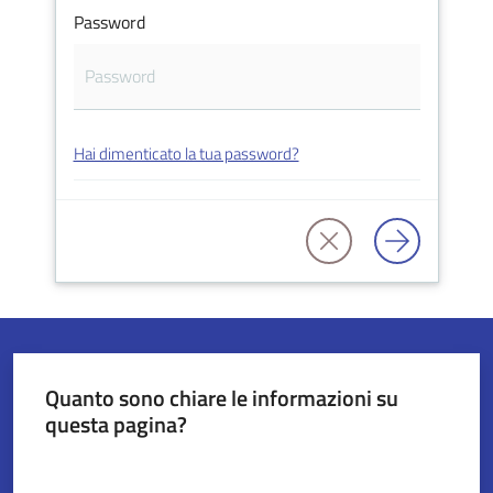
Password
Servizi
on-
line
Hai dimenticato la tua password?
Tutti
gli
argomenti
Seguici
su
Quanto sono chiare le informazioni su
questa pagina?
Valuta da 1 a 5 stelle