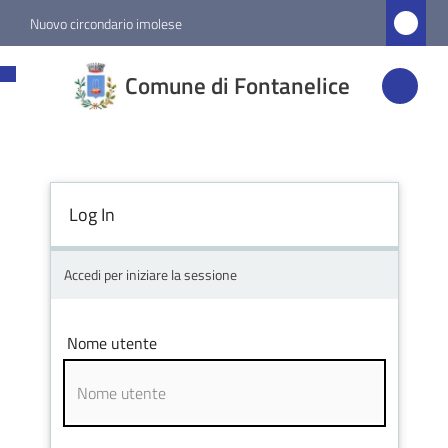
Vai al contenuto
Vai alla navigazione
Vai al footer
Nuovo circondario imolese
Comune di
Comune di Fontanelice
Fontanelice
Amministrazione
Log In
Novità
Accedi per iniziare la sessione
Servizi
Nome utente
Vivere
Fontanelice